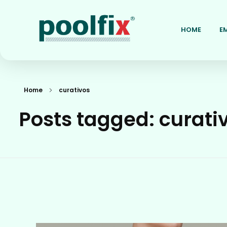
HOME
E
Poolfix
Reder Tubular Elástica
Home
curativos
Posts tagged: curati