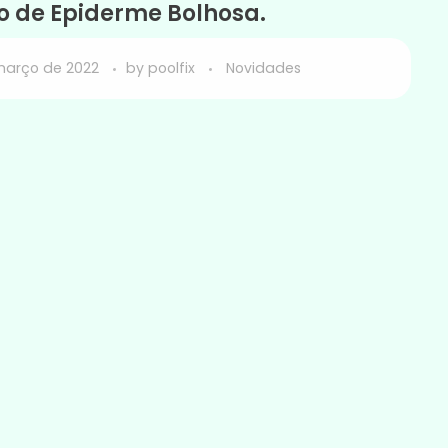
o de Epiderme Bolhosa.
março de 2022
by
poolfix
Novidades