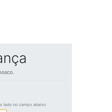
ança
nosco.
ao lado no campo abaixo