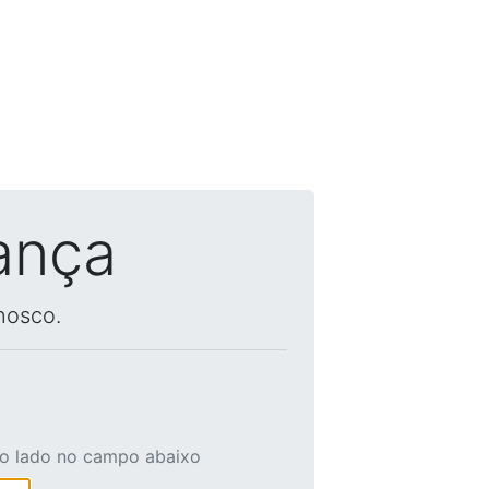
ança
nosco.
ao lado no campo abaixo